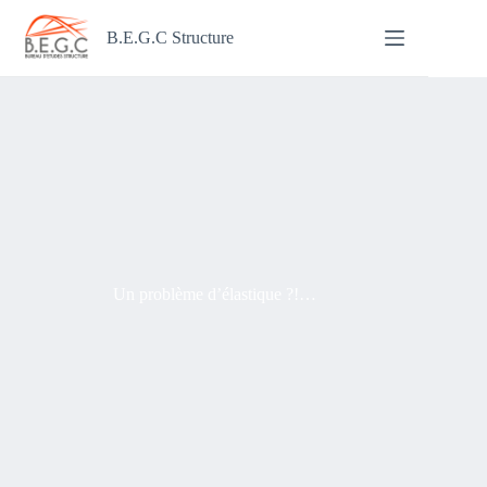
Passer
au
B.E.G.C Structure
contenu
Un problème d’élastique ?!…