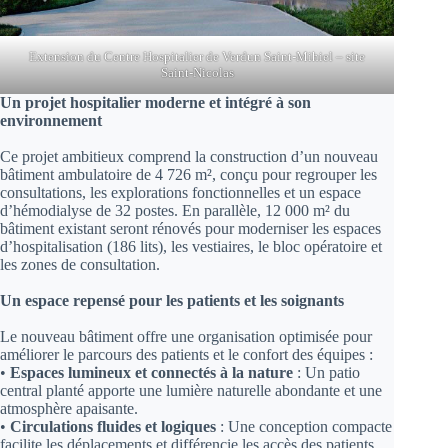
Extension du Centre Hospitalier de Verdun Saint-Mihiel – site
Saint-Nicolas
Un projet hospitalier moderne et intégré à son
environnement
Ce projet ambitieux comprend la construction d’un nouveau
bâtiment ambulatoire de 4 726 m², conçu pour regrouper les
consultations, les explorations fonctionnelles et un espace
d’hémodialyse de 32 postes. En parallèle, 12 000 m² du
bâtiment existant seront rénovés pour moderniser les espaces
d’hospitalisation (186 lits), les vestiaires, le bloc opératoire et
les zones de consultation.
Un espace repensé pour les patients et les soignants
Le nouveau bâtiment offre une organisation optimisée pour
améliorer le parcours des patients et le confort des équipes :
•
Espaces lumineux et connectés à la nature
: Un patio
central planté apporte une lumière naturelle abondante et une
atmosphère apaisante.
•
Circulations fluides et logiques
: Une conception compacte
facilite les déplacements et différencie les accès des patients,