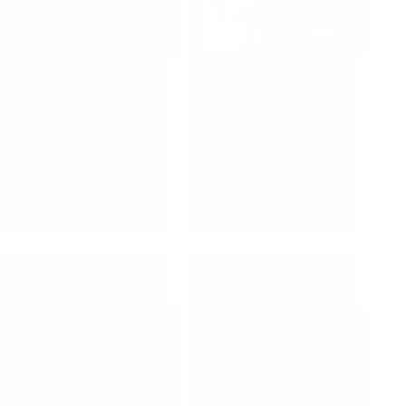
Diagnostic sur fondation
Aménagements des
mélangeur – Saint
Terrasses 6, 7 et 8 – LA
Gobain PAM – PONT A
DEFENSE
MOUSSON (54)
NANTERRE (92)
Maitre d’Ouvrage :
Saint
Maitre d’Ouvrage :
EPADESA
Gobain PAM
Année :
2018
Année :
2020
Mission :
EXE
Mission :
Diagnostic et
préconisation de travaux
(provisoires et définitifs) portant
sur les désordres sur fondations
du mélangeur (1250+1250T)
suite à percée de fonte en fusion.
Génie Civil
Génie Civil
aménagements
aménagements
paysagers
paysagers