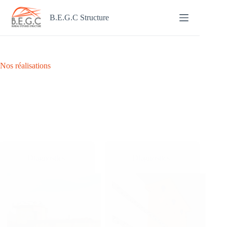
Passer
au
B.E.G.C Structure
contenu
Nos réalisations
Diagnostics
Diagnostics