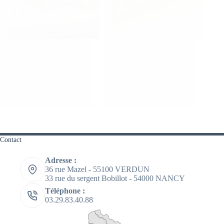
Aménagement de la
Aménagement du parc
Place des Manèges –
Pompidou – BOIS
VERSAILLES (78)
COLOMBES (92)
Maitre d’Ouvrage :
Commune
Maitre d’Ouvrage :
Commune
de Versailles
de Bois Colombes
Année :
2018
Année :
2019
Mission :
EXE
Mission :
EXE
Contact
Adresse :
36 rue Mazel - 55100 VERDUN
33 rue du sergent Bobillot - 54000 NANCY
Téléphone :
03.29.83.40.88