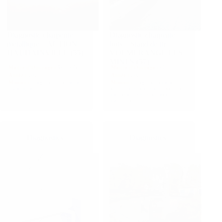
Diagnostic charpente
Diagnostic charpente
métallique – ACTION –
bois – Stand de tir –
HAUDAINVILLE (55)
VOLMERANGE LES
MINES (57)
Maitre d’Ouvrage :
ACTION
Maitre d’Ouvrage :
CD55
Année :
2021
Année :
2021
Mission :
Diagnostic charpente
Mission :
Diagnostics de la
métallique
structure bois et préconisations
de travaux (provisoires et
définitifs)
Diagnostics
Diagnostics