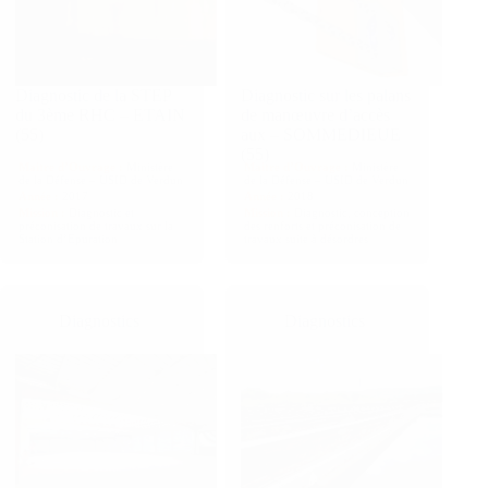
Diagnostic de la STEP
Diagnostic sur les palans
du 3ème RHC – ETAIN
de manœuvre d’accès
(55)
aux – SOMMEDIEUE
(55)
Maitre d’Ouvrage :
Ministère
Maitre d’Ouvrage :
Ministère
de la Défense – USID de Verdun
de la Défense – USID de Verdun
Année :
2017
Année :
2018
Mission :
Diagnostic et
Mission :
Diagnostic, conception
préconisation de travaux sur la
des renforts et préconisation de
Station d’Epuration
travaux suite à désordres
Diagnostics
Diagnostics