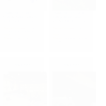
Diagnostic escalier –
Diagnostic et recalcul
Collège Saint Exupéry –
d’un pont sur canal –
THIERVILLE (55)
SAINT MIHIEL (55)
Maitre d’Ouvrage :
Conseil
Maitre d’Ouvrage :
Ville de St
Départemental de la Meuse
Mihiel
Année :
2022
Année :
2023
Mission :
Diagnostic et
Mission :
Relevés géométriques,
préconisation de travaux dans le
sondages et recalcul d’un pont.
cadre du renforcement de
Détermination capacité portante
l’escalier
Diagnostics
Diagnostics