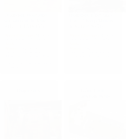
Diagnostic fissuration
Diagnostic d’ouvrages
sur bâtiment du 3ème
d’art – Champ Militaire
RHC – ETAIN (55)
de SUIPPES (51)
Maitre d’Ouvrage :
Ministère
Maitre d’Ouvrage :
Ministère
de la Défense – USID de Verdun
de la Défense – USID de Verdun
Année :
2018-2021
Année :
2019 / 2020
Mission :
Diagnostic sur
Mission :
Diagnostic,
l’apparition de fissures sur
détermination de la capacité
élévations d’un bâtiment. Mise
portante et préconisation de
en place d’un suivi de la
travaux portant sur 7 ponts
fissuration sur 2 ans avec relevé
trimestriel.
Diagnostics
Génie Civil
aménagements
paysagers